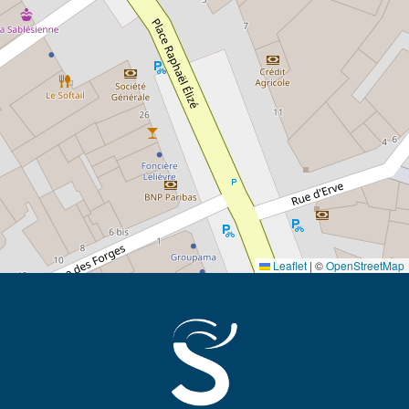
Leaflet
|
©
OpenStreetMap