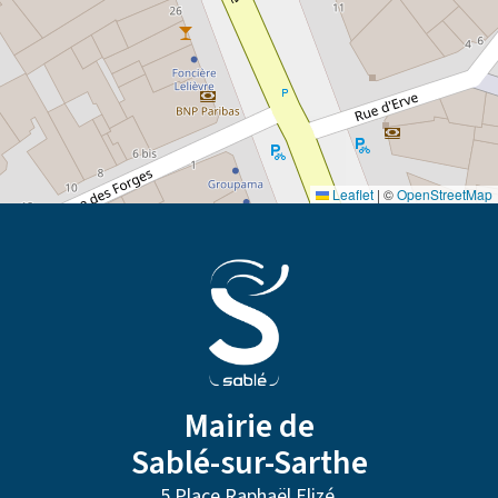
Leaflet
|
©
OpenStreetMap
Mairie de
Sablé-sur-Sarthe
5 Place Raphaël Elizé