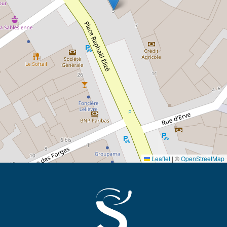
Leaflet
|
©
OpenStreetMap