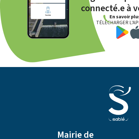
connecté.e à vo
En savoir pl
TÉLÉCHARGER L'AP
Mairie de