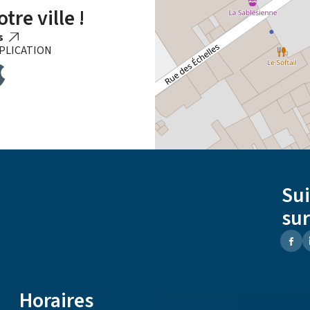
tre ville !
us
PLICATION
Su
sur
Horaires