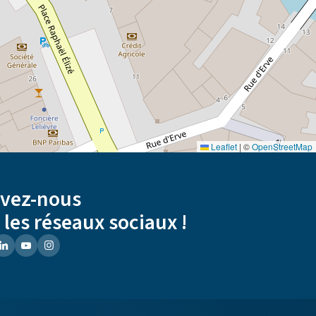
Leaflet
|
©
OpenStreetMap
ivez-nous
 les réseaux sociaux !