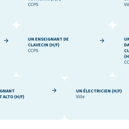
CCPS
Vi
UN ENSEIGNANT DE
U
CLAVECIN (H/F)
D
CCPS
C
(H
C
IGNANT
UN ÉLECTRICIEN (H/F)
 ALTO (H/F)
Ville