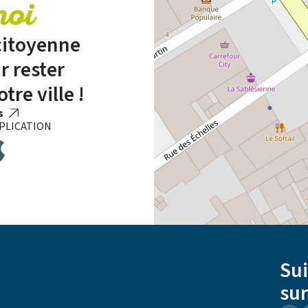
 citoyenne
r rester
tre ville !
us
PLICATION
Su
sur