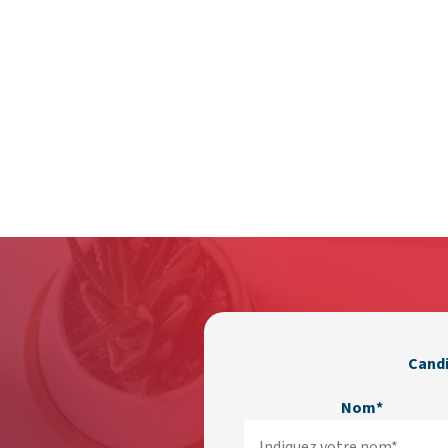
Cand
Nom*