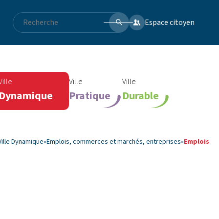
Espace citoyen
Ville
Ville
Ville
Dynamique
Pratique
Durable
Ville Dynamique
»
Emplois, commerces et marchés, entreprises
»
Emplois