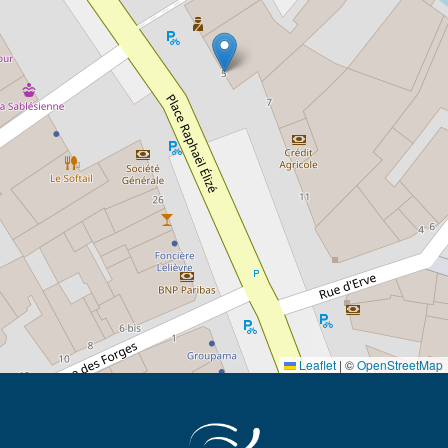
Leaflet
|
©
OpenStreetMap