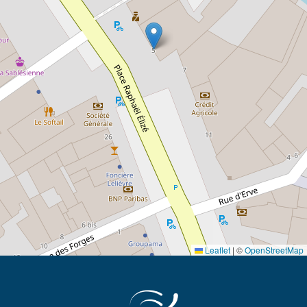
Leaflet
|
©
OpenStreetMap