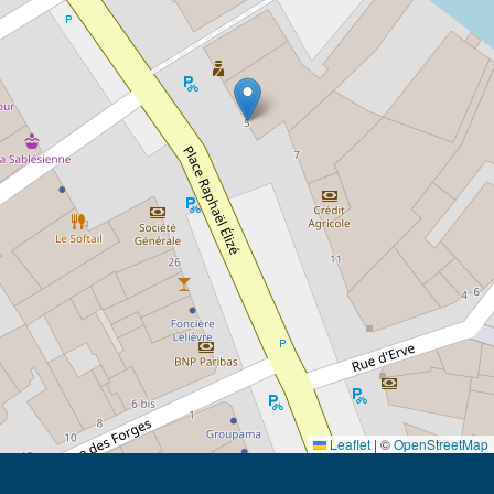
Leaflet
|
©
OpenStreetMap