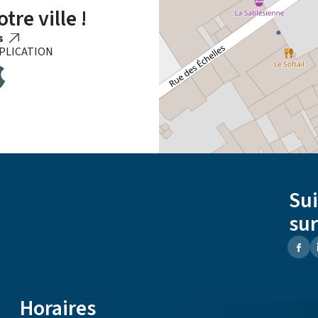
tre ville !
us
PLICATION
Su
sur
Horaires