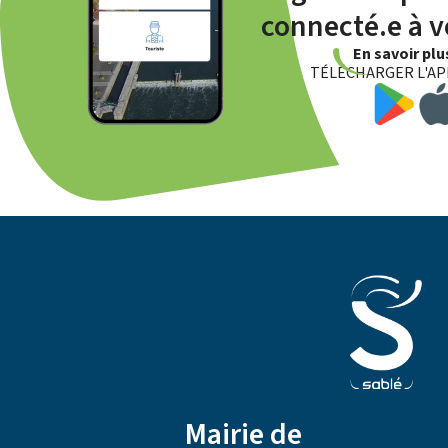
connecté.e à vo
En savoir pl
TÉLÉCHARGER L'AP
Mairie de