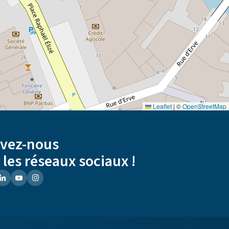
Leaflet
|
©
OpenStreetMap
ivez-nous
 les réseaux sociaux !