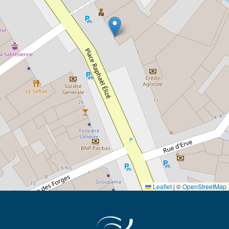
Leaflet
|
©
OpenStreetMap