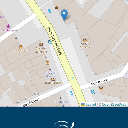
Leaflet
|
©
OpenStreetMap