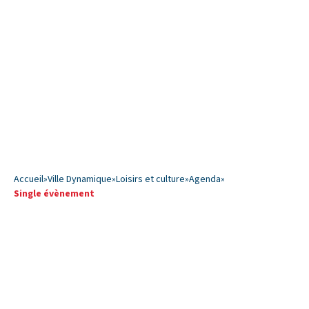
Accueil
»
Ville Dynamique
»
Loisirs et culture
»
Agenda
»
Single évènement