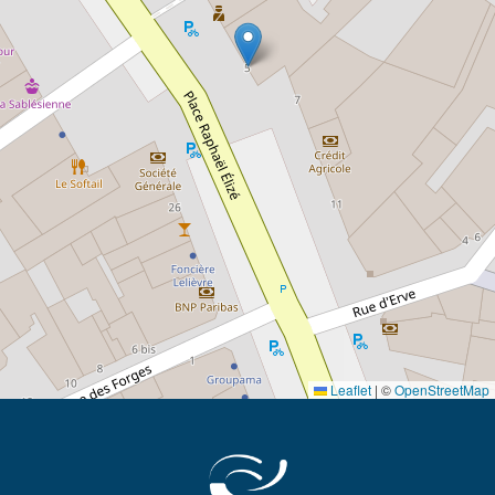
Leaflet
|
©
OpenStreetMap