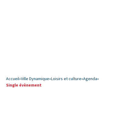
Accueil
»
Ville Dynamique
»
Loisirs et culture
»
Agenda
»
Single évènement