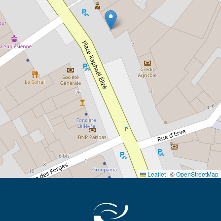
Leaflet
|
©
OpenStreetMap