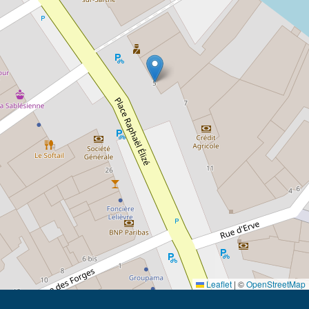
Leaflet
|
©
OpenStreetMap