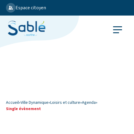
Espace citoyen
Accueil
»
Ville Dynamique
»
Loisirs et culture
»
Agenda
»
Single évènement