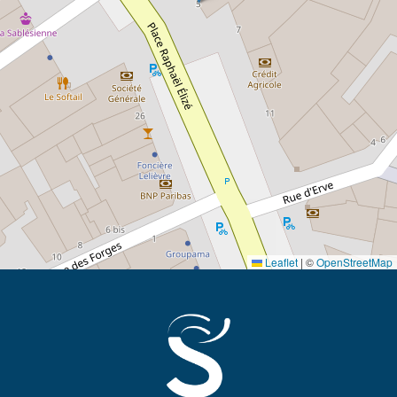
Leaflet
|
©
OpenStreetMap