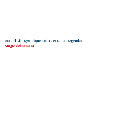
Accueil
»
Ville Dynamique
»
Loisirs et culture
»
Agenda
»
Single évènement