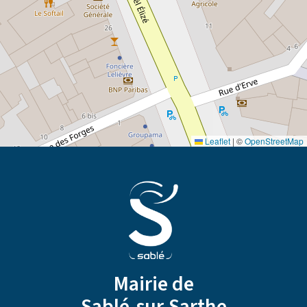
Leaflet
|
©
OpenStreetMap
Mairie de
Sablé-sur-Sarthe