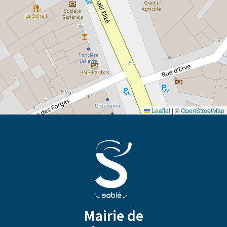
Leaflet
|
©
OpenStreetMap
Mairie de