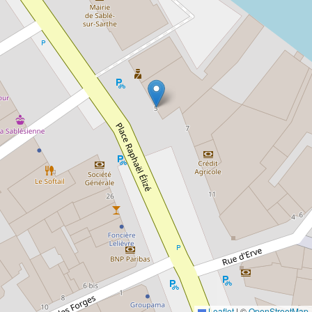
Leaflet
|
©
OpenStreetMap