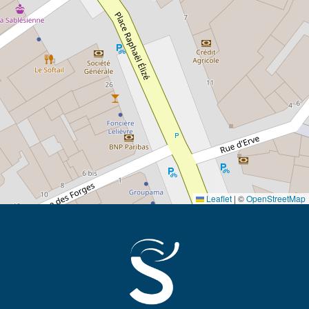
Leaflet
|
©
OpenStreetMap