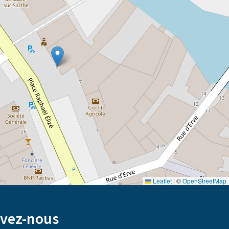
Leaflet
|
©
OpenStreetMap
ivez-nous