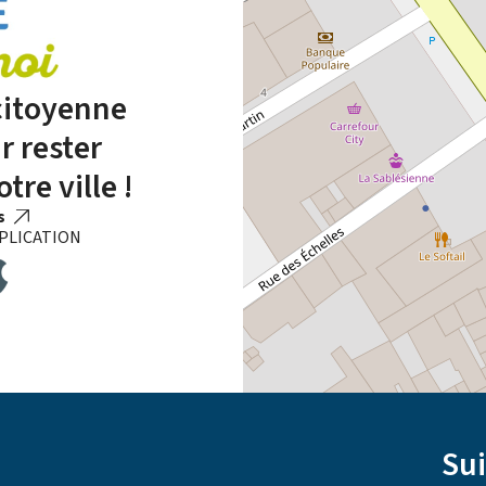
 citoyenne
r rester
tre ville !
us
PLICATION
Su